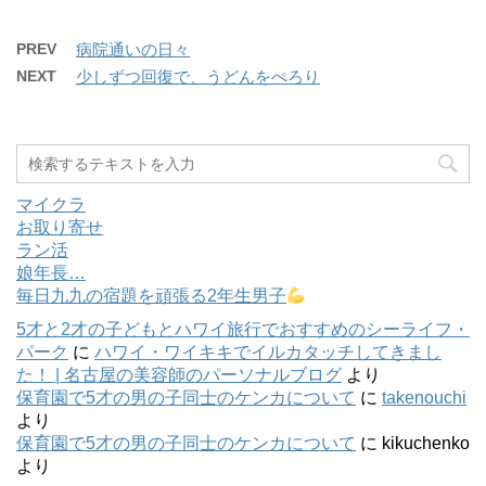
PREV
病院通いの日々
NEXT
少しずつ回復で、うどんをぺろり
マイクラ
お取り寄せ
ラン活
娘年長…
毎日九九の宿題を頑張る2年生男子
5才と2才の子どもとハワイ旅行でおすすめのシーライフ・
パーク
に
ハワイ・ワイキキでイルカタッチしてきまし
た！ | 名古屋の美容師のパーソナルブログ
より
保育園で5才の男の子同士のケンカについて
に
takenouchi
より
保育園で5才の男の子同士のケンカについて
に
kikuchenko
より