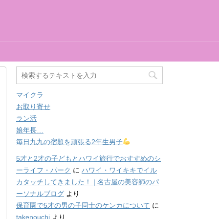
マイクラ
お取り寄せ
ラン活
娘年長…
毎日九九の宿題を頑張る2年生男子
5才と2才の子どもとハワイ旅行でおすすめのシ
ーライフ・パーク
に
ハワイ・ワイキキでイル
カタッチしてきました！ | 名古屋の美容師のパ
ーソナルブログ
より
保育園で5才の男の子同士のケンカについて
に
takenouchi
より