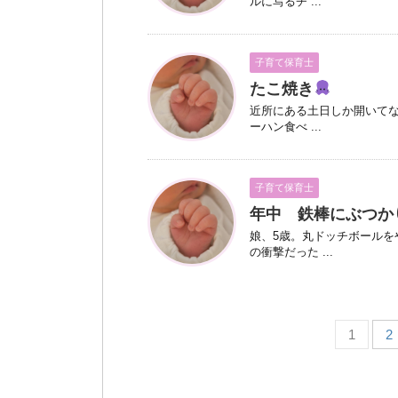
ルに写るチ ...
子育て保育士
たこ焼き
近所にある土日しか開いてな
ーハン食べ ...
子育て保育士
年中 鉄棒にぶつか
娘、5歳。丸ドッチボール
の衝撃だった ...
1
2