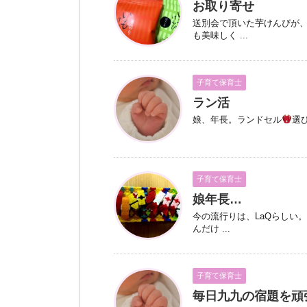
お取り寄せ
送別会で頂いた芋けんぴが、
も美味しく ...
子育て保育士
ラン活
娘、年長。ランドセル
選
子育て保育士
娘年長…
今の流行りは、LaQらしい
んだけ ...
子育て保育士
毎日九九の宿題を頑