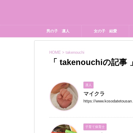
男の子 凛人
女の子 結愛
HOME
>
takenouchi
「 takenouchiの記事
凛人
マイクラ
https://www.kosodatetousan.n
子育て保育士