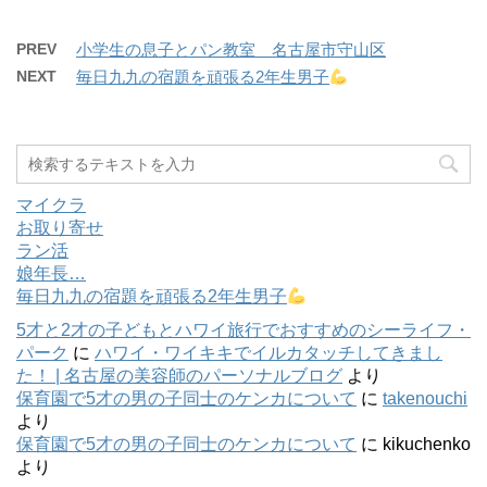
PREV
小学生の息子とパン教室 名古屋市守山区
NEXT
毎日九九の宿題を頑張る2年生男子
マイクラ
お取り寄せ
ラン活
娘年長…
毎日九九の宿題を頑張る2年生男子
5才と2才の子どもとハワイ旅行でおすすめのシーライフ・
パーク
に
ハワイ・ワイキキでイルカタッチしてきまし
た！ | 名古屋の美容師のパーソナルブログ
より
保育園で5才の男の子同士のケンカについて
に
takenouchi
より
保育園で5才の男の子同士のケンカについて
に
kikuchenko
より