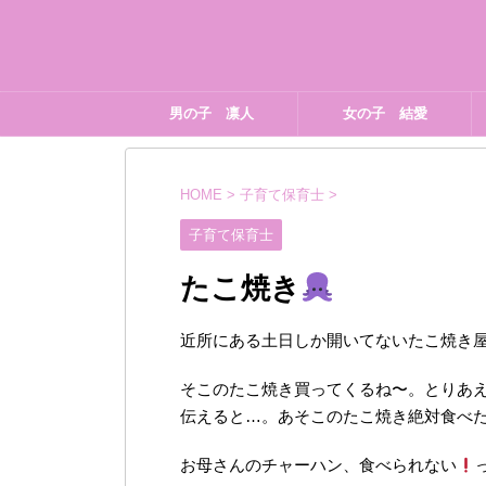
男の子 凛人
女の子 結愛
HOME
>
子育て保育士
>
子育て保育士
たこ焼き
近所にある土日しか開いてないたこ焼き
そこのたこ焼き買ってくるね〜。とりあ
伝えると…。あそこのたこ焼き絶対食べ
お母さんのチャーハン、食べられない