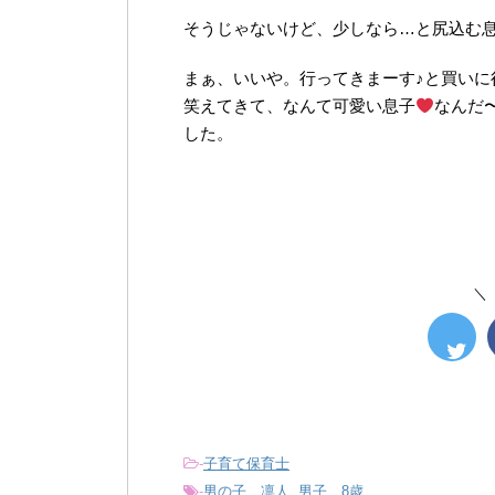
そうじゃないけど、少しなら…と尻込む
まぁ、いいや。行ってきまーす♪と買いに
笑えてきて、なんて可愛い息子
なんだ
した。
＼
-
子育て保育士
-
男の子 凛人
,
男子 8歳