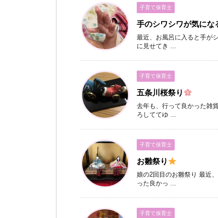
子育て保育士
手のシワシワが気にな
最近、お風呂に入ると手がシ
に見せてき ...
子育て保育士
五条川桜祭り
去年も、行って良かった雑貨
ろしててゆ ...
子育て保育士
お雛祭り
娘の2回目のお雛祭り 最近
った良かっ ...
子育て保育士