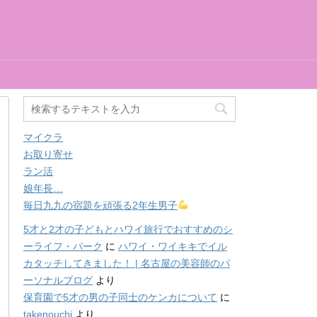
マイクラ
お取り寄せ
ラン活
娘年長…
毎日九九の宿題を頑張る2年生男子
5才と2才の子どもとハワイ旅行でおすすめのシ
ーライフ・パーク
に
ハワイ・ワイキキでイル
カタッチしてきました！ | 名古屋の美容師のパ
ーソナルブログ
より
保育園で5才の男の子同士のケンカについて
に
takenouchi
より