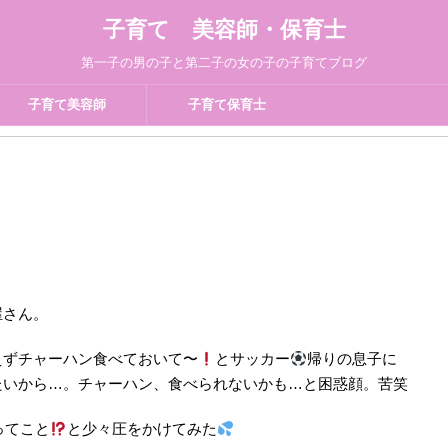
子育て 美容師・保育士
第一子の男の子と第二子の女の子の子育てブログ
子育て美容師
子育て保育士
屋さん。
えずチャーハン食べておいて〜
とサッカー
帰りの息子に
たいから…。チャーハン、食べられないかも…と困惑顔。苦笑
ってこと
と少々圧をかけてみた