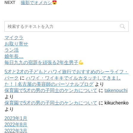
NEXT
撮影でオメカシ
マイクラ
お取り寄せ
ラン活
娘年長…
毎日九九の宿題を頑張る2年生男子
5才と2才の子どもとハワイ旅行でおすすめのシーライフ・
パーク
に
ハワイ・ワイキキでイルカタッチしてきまし
た！ | 名古屋の美容師のパーソナルブログ
より
保育園で5才の男の子同士のケンカについて
に
takenouchi
より
保育園で5才の男の子同士のケンカについて
に
kikuchenko
より
2023年1月
2022年8月
2022年3月