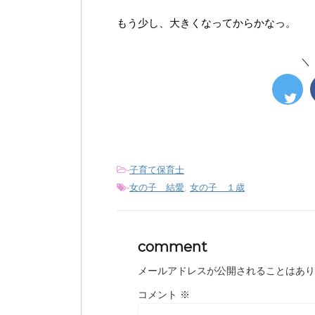
もう少し、大きくなってからかなっ。
＼
-
子育て保育士
-
女の子 結愛
,
女の子 １歳
comment
メールアドレスが公開されることはあり
コメント
※