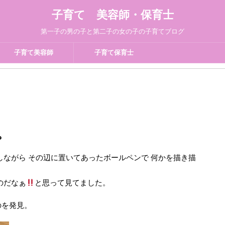
子育て 美容師・保育士
第一子の男の子と第二子の女の子の子育てブログ
子育て美容師
子育て保育士
。
しながら その辺に置いてあったボールペンで 何かを描き描
のだなぁ
と思って見てました。
のを発見。