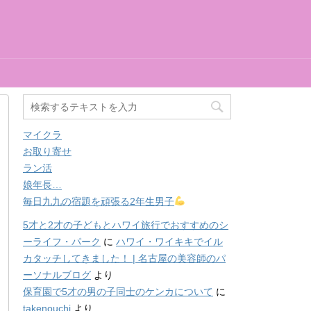
マイクラ
お取り寄せ
ラン活
娘年長…
毎日九九の宿題を頑張る2年生男子
5才と2才の子どもとハワイ旅行でおすすめのシ
ーライフ・パーク
に
ハワイ・ワイキキでイル
カタッチしてきました！ | 名古屋の美容師のパ
ーソナルブログ
より
保育園で5才の男の子同士のケンカについて
に
takenouchi
より