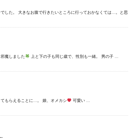
でした。 大きなお腹で行きたいところに行っておかなくては…。と思
お邪魔しました
上と下の子も同じ歳で、性別も一緒。 男の子 ...
てもらえることに…。 娘、オメカシ
可愛い ...
…