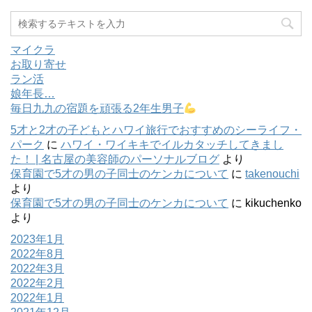
マイクラ
お取り寄せ
ラン活
娘年長…
毎日九九の宿題を頑張る2年生男子
5才と2才の子どもとハワイ旅行でおすすめのシーライフ・
パーク
に
ハワイ・ワイキキでイルカタッチしてきまし
た！ | 名古屋の美容師のパーソナルブログ
より
保育園で5才の男の子同士のケンカについて
に
takenouchi
より
保育園で5才の男の子同士のケンカについて
に
kikuchenko
より
2023年1月
2022年8月
2022年3月
2022年2月
2022年1月