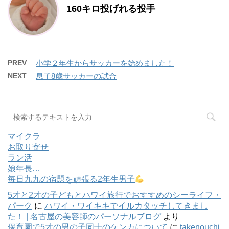
160キロ投げれる投手
PREV
小学２年生からサッカーを始めました！
NEXT
息子8歳サッカーの試合
マイクラ
お取り寄せ
ラン活
娘年長…
毎日九九の宿題を頑張る2年生男子
5才と2才の子どもとハワイ旅行でおすすめのシーライフ・
パーク
に
ハワイ・ワイキキでイルカタッチしてきまし
た！ | 名古屋の美容師のパーソナルブログ
より
保育園で5才の男の子同士のケンカについて
に
takenouchi