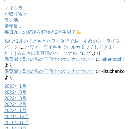
マイクラ
お取り寄せ
ラン活
娘年長…
毎日九九の宿題を頑張る2年生男子
5才と2才の子どもとハワイ旅行でおすすめのシーライフ・
パーク
に
ハワイ・ワイキキでイルカタッチしてきまし
た！ | 名古屋の美容師のパーソナルブログ
より
保育園で5才の男の子同士のケンカについて
に
takenouchi
より
保育園で5才の男の子同士のケンカについて
に
kikuchenko
より
2023年1月
2022年8月
2022年3月
2022年2月
2022年1月
2021年12月
2019年10月
2019年9月