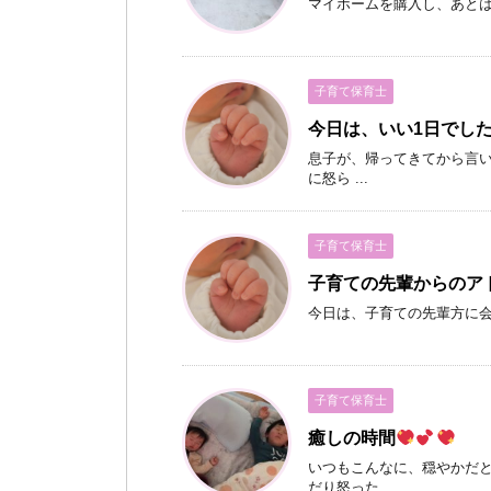
マイホームを購入し、あと
子育て保育士
今日は、いい1日でし
息子が、帰ってきてから言い
に怒ら ...
子育て保育士
子育ての先輩からのア
今日は、子育ての先輩方に会
子育て保育士
癒しの時間
いつもこんなに、穏やかだと
だり怒った ...