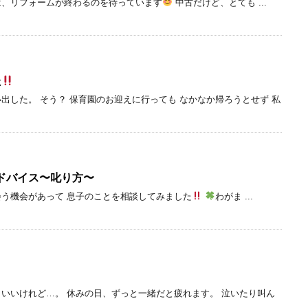
は、リフォームが終わるのを待っています
中古だけど、とても ...
た
出した。 そう？ 保育園のお迎えに行っても なかなか帰ろうとせず 私
ドバイス〜叱り方〜
う機会があって 息子のことを相談してみました
わがま ...
いいけれど…。 休みの日、ずっと一緒だと疲れます。 泣いたり叫ん