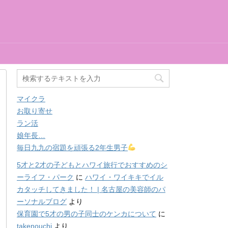
マイクラ
お取り寄せ
ラン活
娘年長…
毎日九九の宿題を頑張る2年生男子
5才と2才の子どもとハワイ旅行でおすすめのシ
ーライフ・パーク
に
ハワイ・ワイキキでイル
カタッチしてきました！ | 名古屋の美容師のパ
ーソナルブログ
より
保育園で5才の男の子同士のケンカについて
に
takenouchi
より