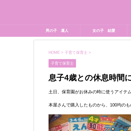
男の子 凛人
女の子 結愛
HOME
>
子育て保育士
>
子育て保育士
息子4歳との休息時間
土日、保育園がお休みの時に使うアイテ
本屋さんで購入したものから、100均の