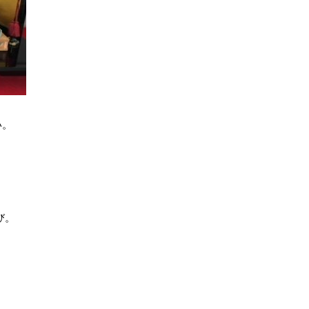
い。
び。