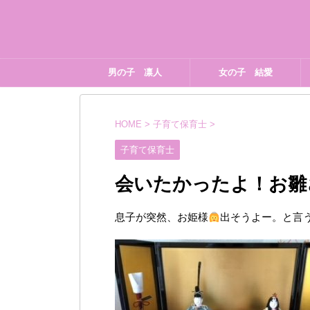
男の子 凛人
女の子 結愛
HOME
>
子育て保育士
>
子育て保育士
会いたかったよ！お雛
息子が突然、お姫様
出そうよー。と言