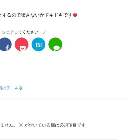
とするので壊さないかドキドキです
 シェアしてください ／
B!
男の子 ４歳
ません。
※
が付いている欄は必須項目です