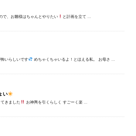
ので、お雛様はちゃんとやりたい
と計画を立て ...
が怖いらしいです
めちゃくちゃいるよ！とほえる私。 お母さ ...
ょい
ってきました
お神輿を引くらしく すごーく楽 ...