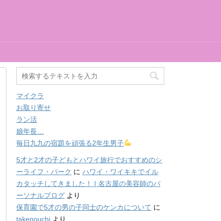
マイクラ
お取り寄せ
ラン活
娘年長…
毎日九九の宿題を頑張る2年生男子
5才と2才の子どもとハワイ旅行でおすすめのシ
ーライフ・パーク
に
ハワイ・ワイキキでイル
カタッチしてきました！ | 名古屋の美容師のパ
ーソナルブログ
より
保育園で5才の男の子同士のケンカについて
に
takenouchi
より