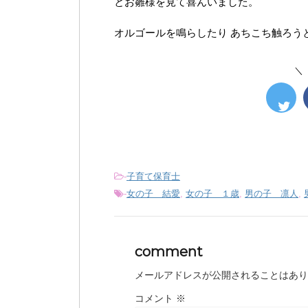
とお雛様を見て喜んいました。
オルゴールを鳴らしたり あちこち触ろう
＼
-
子育て保育士
-
女の子 結愛
,
女の子 １歳
,
男の子 凛人
,
comment
メールアドレスが公開されることはあり
コメント
※