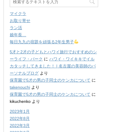
マイクラ
お取り寄せ
ラン活
娘年長…
毎日九九の宿題を頑張る2年生男子
5才と2才の子どもとハワイ旅行でおすすめのシ
ーライフ・パーク
に
ハワイ・ワイキキでイル
カタッチしてきました！ | 名古屋の美容師のパ
ーソナルブログ
より
保育園で5才の男の子同士のケンカについて
に
takenouchi
より
保育園で5才の男の子同士のケンカについて
に
kikuchenko
より
2023年1月
2022年8月
2022年3月