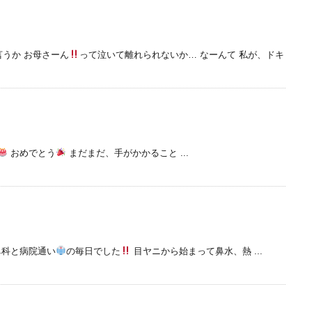
言うか お母さーん
って泣いて離れられないか… なーんて 私が、ドキ
おめでとう
まだまだ、手がかかること ...
鼻科と病院通い
の毎日でした
目ヤニから始まって鼻水、熱 ...