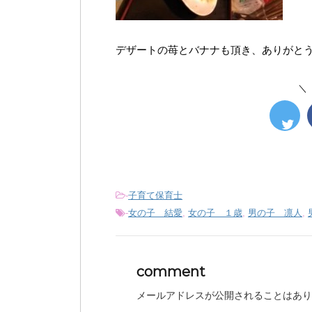
デザートの苺とバナナも頂き、ありがと
＼
-
子育て保育士
-
女の子 結愛
,
女の子 １歳
,
男の子 凛人
,
comment
メールアドレスが公開されることはあり