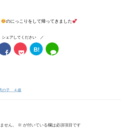
う
のにっこりをして帰ってきました
 シェアしてください ／
B!
男の子 ４歳
ません。
※
が付いている欄は必須項目です