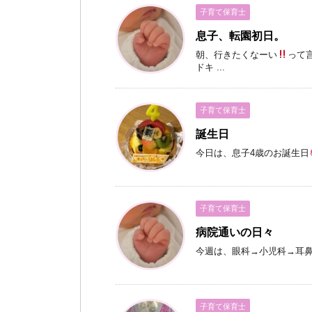
子育て保育士
息子、転園初日。
朝、行きたくなーい
って
ドキ ...
子育て保育士
誕生日
今日は、息子4歳のお誕生日
子育て保育士
病院通いの日々
今週は、眼科→小児科→耳
子育て保育士