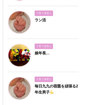
子育て保育士
ラン活
子育て保育士
娘年長…
子育て保育士
毎日九九の宿題を頑張る2
年生男子