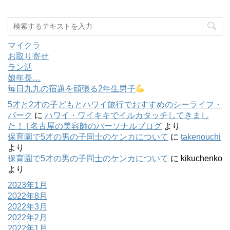
マイクラ
お取り寄せ
ラン活
娘年長…
毎日九九の宿題を頑張る2年生男子
5才と2才の子どもとハワイ旅行でおすすめのシーライフ・
パーク
に
ハワイ・ワイキキでイルカタッチしてきまし
た！ | 名古屋の美容師のパーソナルブログ
より
保育園で5才の男の子同士のケンカについて
に
takenouchi
より
保育園で5才の男の子同士のケンカについて
に
kikuchenko
より
2023年1月
2022年8月
2022年3月
2022年2月
2022年1月