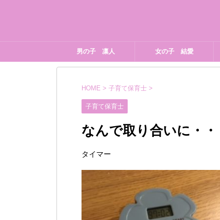
男の子 凛人
女の子 結愛
HOME
>
子育て保育士
>
子育て保育士
なんで取り合いに・・
タイマー