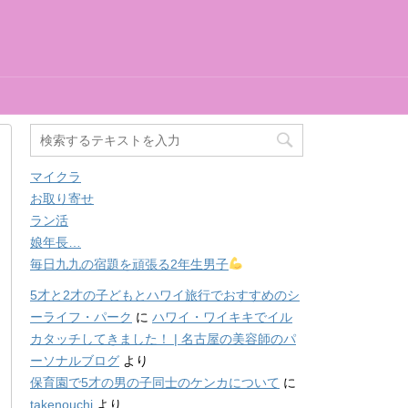
マイクラ
お取り寄せ
ラン活
娘年長…
毎日九九の宿題を頑張る2年生男子
5才と2才の子どもとハワイ旅行でおすすめのシ
ーライフ・パーク
に
ハワイ・ワイキキでイル
カタッチしてきました！ | 名古屋の美容師のパ
ーソナルブログ
より
保育園で5才の男の子同士のケンカについて
に
takenouchi
より