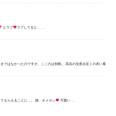
とラブ
ラブしてると… ...
きではなかったのですが、ここのは別格。 高岳の交差点近くの赤い看
てもらえることに…。 娘、オメカシ
可愛い ...