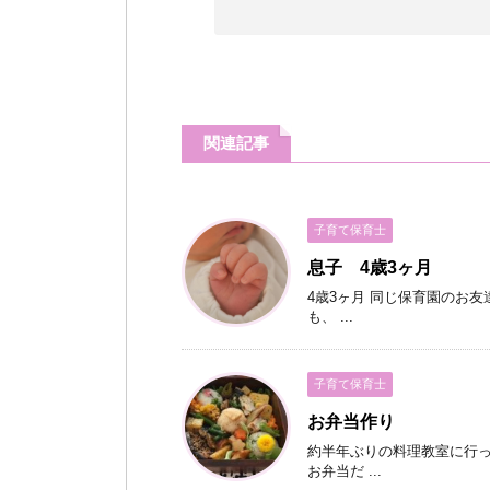
関連記事
子育て保育士
息子 4歳3ヶ月
4歳3ヶ月 同じ保育園のお
も、 ...
子育て保育士
お弁当作り
約半年ぶりの料理教室に行
お弁当だ ...