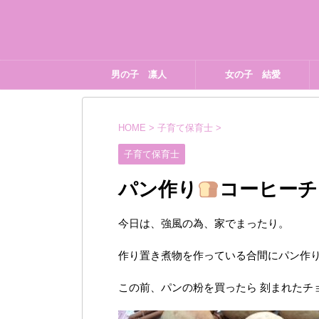
男の子 凛人
女の子 結愛
HOME
>
子育て保育士
>
子育て保育士
パン作り
コーヒーチ
今日は、強風の為、家でまったり。
作り置き煮物を作っている合間にパン作
この前、パンの粉を買ったら 刻まれたチ