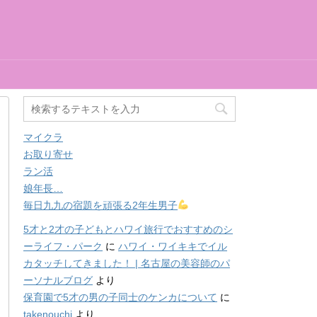
マイクラ
お取り寄せ
ラン活
娘年長…
毎日九九の宿題を頑張る2年生男子
5才と2才の子どもとハワイ旅行でおすすめのシ
ーライフ・パーク
に
ハワイ・ワイキキでイル
カタッチしてきました！ | 名古屋の美容師のパ
ーソナルブログ
より
保育園で5才の男の子同士のケンカについて
に
takenouchi
より