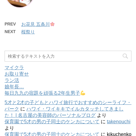
PREV
お花見 五条川
NEXT
桜祭り
マイクラ
お取り寄せ
ラン活
娘年長…
毎日九九の宿題を頑張る2年生男子
5才と2才の子どもとハワイ旅行でおすすめのシーライフ・
パーク
に
ハワイ・ワイキキでイルカタッチしてきまし
た！ | 名古屋の美容師のパーソナルブログ
より
保育園で5才の男の子同士のケンカについて
に
takenouchi
より
保育園で5才の男の子同士のケンカについて
に
kikuchenko