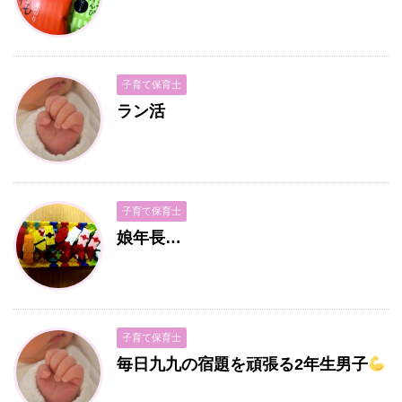
子育て保育士
ラン活
子育て保育士
娘年長…
子育て保育士
毎日九九の宿題を頑張る2年生男子