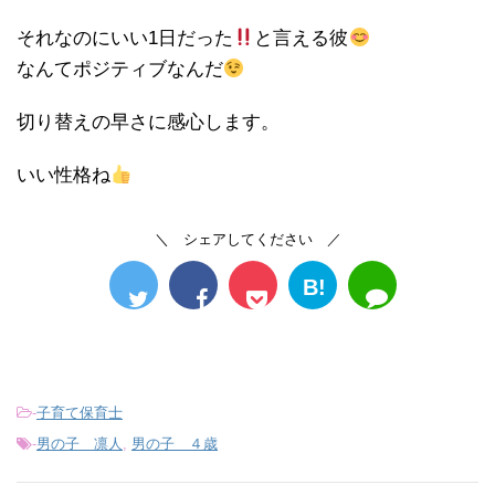
それなのにいい1日だった
と言える彼
なんてポジティブなんだ
切り替えの早さに感心します。
いい性格ね
＼ シェアしてください ／
B!
-
子育て保育士
-
男の子 凛人
,
男の子 ４歳