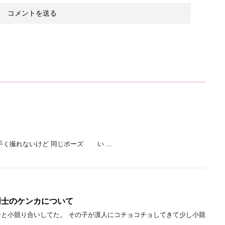
く撮れないけど 同じポーズ い ...
同士のケンカについて
と小競り合いしてた。 その子が凛人にコチョコチョしてきて少し小競