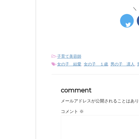
＼
-
子育て美容師
-
女の子 結愛
,
女の子 １歳
,
男の子 凛人
,
comment
メールアドレスが公開されることはあり
コメント
※