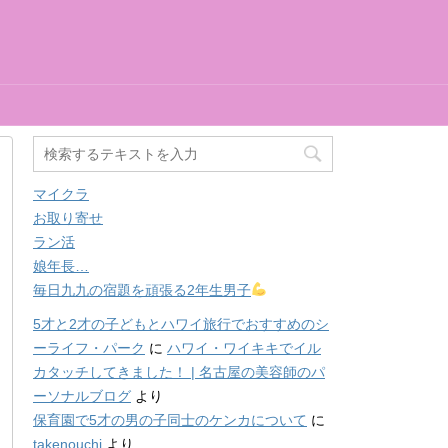
マイクラ
お取り寄せ
ラン活
娘年長…
毎日九九の宿題を頑張る2年生男子
5才と2才の子どもとハワイ旅行でおすすめのシ
ーライフ・パーク
に
ハワイ・ワイキキでイル
カタッチしてきました！ | 名古屋の美容師のパ
ーソナルブログ
より
保育園で5才の男の子同士のケンカについて
に
takenouchi
より