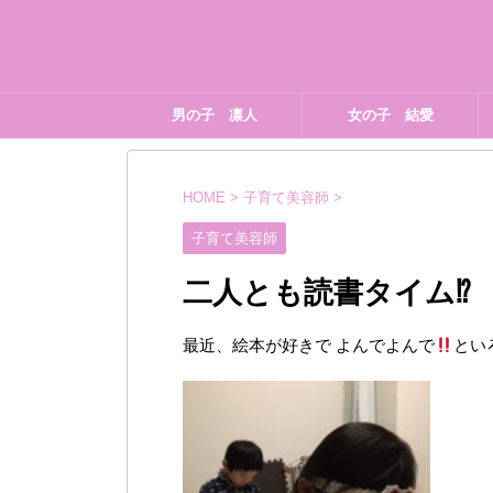
男の子 凛人
女の子 結愛
HOME
>
子育て美容師
>
子育て美容師
二人とも読書タイム⁉︎
最近、絵本が好きで よんでよんで
とい