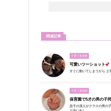
関連記事
子育て美容師
可愛いツーショット
すぐに動いてしまうから 上手
子育て美容師
保育園で5才の男の子
息子の凛人がクラスの男の子
り合いをし ...