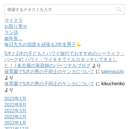
マイクラ
お取り寄せ
ラン活
娘年長…
毎日九九の宿題を頑張る2年生男子
5才と2才の子どもとハワイ旅行でおすすめのシーライフ・
パーク
に
ハワイ・ワイキキでイルカタッチしてきまし
た！ | 名古屋の美容師のパーソナルブログ
より
保育園で5才の男の子同士のケンカについて
に
takenouchi
より
保育園で5才の男の子同士のケンカについて
に
kikuchenko
より
2023年1月
2022年8月
2022年3月
2022年2月
2022年1月
2021年12月